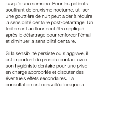
jusqu’à une semaine. Pour les patients 
souffrant de bruxisme nocturne, utiliser 
une gouttière de nuit peut aider à réduire 
la sensibilité dentaire post-détartrage. Un 
traitement au fluor peut être appliqué 
après le détartrage pour renforcer l’émail 
et diminuer la sensibilité dentaire.
Si la sensibilité persiste ou s’aggrave, il 
est important de prendre contact avec 
son hygiéniste dentaire pour une prise 
en charge appropriée et discuter des 
éventuels effets secondaires. La 
consultation est conseillée lorsque la 
sensibilité post-détartrage est plus 
intense que la normale, en particulier si le 
détartrage incluait un surfaçage 
radiculaire.
Le suivi post-détartrage est donc une 
étape importante pour garantir votre 
confort et votre santé bucco-dentaire.