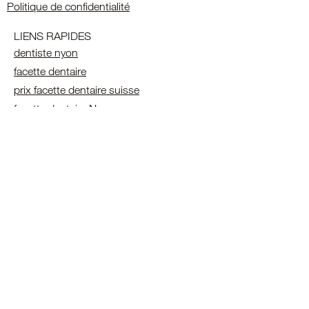
Politique de confidentialité
LIENS RAPIDES
dentiste nyon
facette dentaire
prix facette dentaire suisse
facette dentaire Nyon
facette dentaire Lausanne
facette dentaire Genève
blanchiment dentaire
blanchiment dentaire Lausanne
blanchiment dentaire geneve
blanchiment dentaire nyon
blanchiment dentaire
Détartrage Dentaire