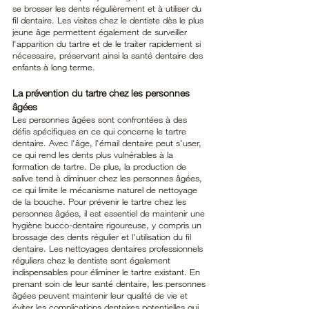
se brosser les dents régulièrement et à utiliser du 
fil dentaire. Les visites chez le dentiste dès le plus 
jeune âge permettent également de surveiller 
l'apparition du tartre et de le traiter rapidement si 
nécessaire, préservant ainsi la santé dentaire des 
enfants à long terme.
La prévention du tartre chez les personnes 
âgées
Les personnes âgées sont confrontées à des 
défis spécifiques en ce qui concerne le tartre 
dentaire. Avec l'âge, l'émail dentaire peut s'user, 
ce qui rend les dents plus vulnérables à la 
formation de tartre. De plus, la production de 
salive tend à diminuer chez les personnes âgées, 
ce qui limite le mécanisme naturel de nettoyage 
de la bouche. Pour prévenir le tartre chez les 
personnes âgées, il est essentiel de maintenir une 
hygiène bucco-dentaire rigoureuse, y compris un 
brossage des dents régulier et l'utilisation du fil 
dentaire. Les nettoyages dentaires professionnels 
réguliers chez le dentiste sont également 
indispensables pour éliminer le tartre existant. En 
prenant soin de leur santé dentaire, les personnes 
âgées peuvent maintenir leur qualité de vie et 
éviter les complications dentaires potentielles qui 