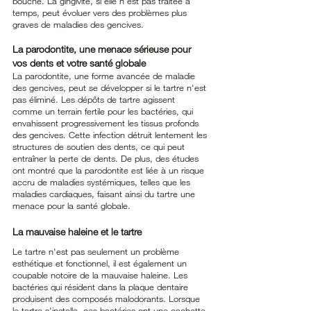
bouche. La gingivite, si elle n'est pas traitée à 
temps, peut évoluer vers des problèmes plus 
graves de maladies des gencives.
La parodontite, une menace sérieuse pour 
vos dents et votre santé globale
La parodontite, une forme avancée de maladie 
des gencives, peut se développer si le tartre n'est 
pas éliminé. Les dépôts de tartre agissent 
comme un terrain fertile pour les bactéries, qui 
envahissent progressivement les tissus profonds 
des gencives. Cette infection détruit lentement les 
structures de soutien des dents, ce qui peut 
entraîner la perte de dents. De plus, des études 
ont montré que la parodontite est liée à un risque 
accru de maladies systémiques, telles que les 
maladies cardiaques, faisant ainsi du tartre une 
menace pour la santé globale.
La mauvaise haleine et le tartre
Le tartre n'est pas seulement un problème 
esthétique et fonctionnel, il est également un 
coupable notoire de la mauvaise haleine. Les 
bactéries qui résident dans la plaque dentaire 
produisent des composés malodorants. Lorsque 
le tartre s'installe, ces bactéries ont une cachette 