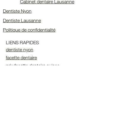
Cabinet dentaire Lausanne
Dentiste Nyon
Dentiste Lausanne
Politique de confidentialité
LIENS RAPIDES
dentiste nyon
facette dentaire
prix facette dentaire suisse
facette dentaire Nyon
facette dentaire Lausanne
facette dentaire Genève
blanchiment dentaire
blanchiment dentaire Lausanne
blanchiment dentaire geneve
blanchiment dentaire nyon
blanchiment dentaire