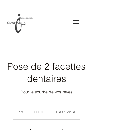
Pose de 2 facettes
dentaires
Pour le sourire de vos rêves
999
francs
2 h
2
999 CHF
Clear Smile
suisses
h