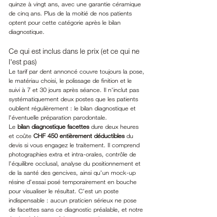
quinze à vingt ans, avec une garantie céramique 
de cinq ans. Plus de la moitié de nos patients 
optent pour cette catégorie après le bilan 
diagnostique.
Ce qui est inclus dans le prix (et ce qui ne 
l'est pas)
Le tarif par dent annoncé couvre toujours la pose, 
le matériau choisi, le polissage de finition et le 
suivi à 7 et 30 jours après séance. Il n'inclut pas 
systématiquement deux postes que les patients 
oublient régulièrement : le bilan diagnostique et 
l'éventuelle préparation parodontale.
Le 
bilan diagnostique facettes
 dure deux heures 
et coûte 
CHF 450 entièrement déductibles
 du 
devis si vous engagez le traitement. Il comprend 
photographies extra et intra-orales, contrôle de 
l'équilibre occlusal, analyse du positionnement et 
de la santé des gencives, ainsi qu'un mock-up 
résine d'essai posé temporairement en bouche 
pour visualiser le résultat. C'est un poste 
indispensable : aucun praticien sérieux ne pose 
de facettes sans ce diagnostic préalable, et notre 