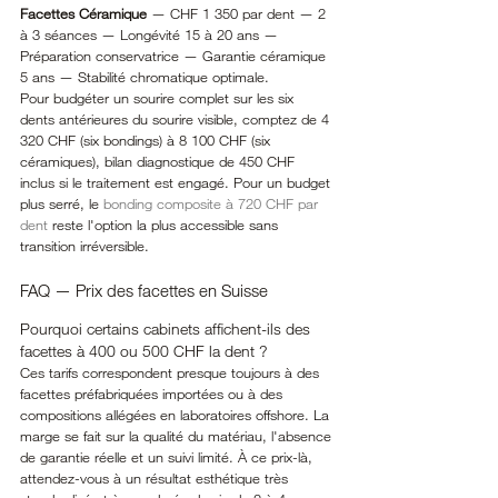
Facettes Céramique
 — CHF 1 350 par dent — 2 
à 3 séances — Longévité 15 à 20 ans — 
Préparation conservatrice — Garantie céramique 
5 ans — Stabilité chromatique optimale.
Pour budgéter un sourire complet sur les six 
dents antérieures du sourire visible, comptez de 4 
320 CHF (six bondings) à 8 100 CHF (six 
céramiques), bilan diagnostique de 450 CHF 
inclus si le traitement est engagé. Pour un budget 
plus serré, le 
bonding composite à 720 CHF par 
dent
 reste l'option la plus accessible sans 
transition irréversible.
FAQ — Prix des facettes en Suisse
Pourquoi certains cabinets affichent-ils des 
facettes à 400 ou 500 CHF la dent ?
Ces tarifs correspondent presque toujours à des 
facettes préfabriquées importées ou à des 
compositions allégées en laboratoires offshore. La 
marge se fait sur la qualité du matériau, l'absence 
de garantie réelle et un suivi limité. À ce prix-là, 
attendez-vous à un résultat esthétique très 