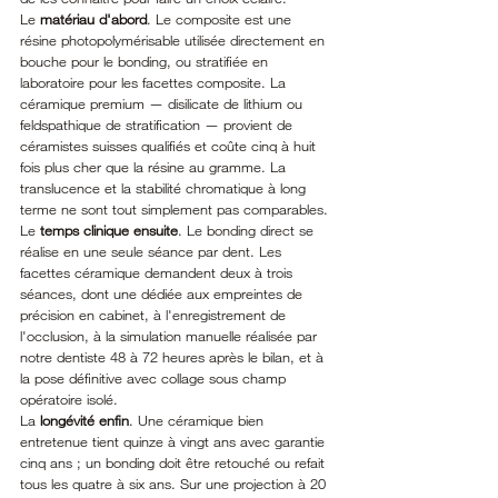
Le 
matériau d'abord
. Le composite est une 
résine photopolymérisable utilisée directement en 
bouche pour le bonding, ou stratifiée en 
laboratoire pour les facettes composite. La 
céramique premium — disilicate de lithium ou 
feldspathique de stratification — provient de 
céramistes suisses qualifiés et coûte cinq à huit 
fois plus cher que la résine au gramme. La 
translucence et la stabilité chromatique à long 
terme ne sont tout simplement pas comparables.
Le 
temps clinique ensuite
. Le bonding direct se 
réalise en une seule séance par dent. Les 
facettes céramique demandent deux à trois 
séances, dont une dédiée aux empreintes de 
précision en cabinet, à l'enregistrement de 
l'occlusion, à la simulation manuelle réalisée par 
notre dentiste 48 à 72 heures après le bilan, et à 
la pose définitive avec collage sous champ 
opératoire isolé.
La 
longévité enfin
. Une céramique bien 
entretenue tient quinze à vingt ans avec garantie 
cinq ans ; un bonding doit être retouché ou refait 
tous les quatre à six ans. Sur une projection à 20 