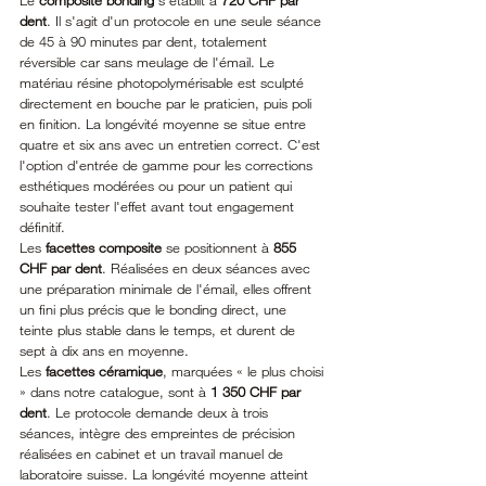
Le 
composite bonding
 s'établit à 
720 CHF par 
dent
. Il s'agit d'un protocole en une seule séance 
de 45 à 90 minutes par dent, totalement 
réversible car sans meulage de l'émail. Le 
matériau résine photopolymérisable est sculpté 
directement en bouche par le praticien, puis poli 
en finition. La longévité moyenne se situe entre 
quatre et six ans avec un entretien correct. C'est 
l'option d'entrée de gamme pour les corrections 
esthétiques modérées ou pour un patient qui 
souhaite tester l'effet avant tout engagement 
définitif.
Les 
facettes composite
 se positionnent à 
855 
CHF par dent
. Réalisées en deux séances avec 
une préparation minimale de l'émail, elles offrent 
un fini plus précis que le bonding direct, une 
teinte plus stable dans le temps, et durent de 
sept à dix ans en moyenne.
Les 
facettes céramique
, marquées « le plus choisi 
» dans notre catalogue, sont à 
1 350 CHF par 
dent
. Le protocole demande deux à trois 
séances, intègre des empreintes de précision 
réalisées en cabinet et un travail manuel de 
laboratoire suisse. La longévité moyenne atteint 