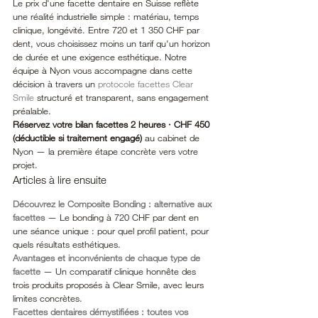
Le prix d'une facette dentaire en Suisse reflète 
une réalité industrielle simple : matériau, temps 
clinique, longévité. Entre 720 et 1 350 CHF par 
dent, vous choisissez moins un tarif qu'un horizon 
de durée et une exigence esthétique. Notre 
équipe à Nyon vous accompagne dans cette 
décision à travers un 
protocole facettes Clear 
Smile
 structuré et transparent, sans engagement 
préalable.
Réservez votre bilan facettes 2 heures · CHF 450 
(déductible si traitement engagé)
 au cabinet de 
Nyon — la première étape concrète vers votre 
projet.
Articles à lire ensuite
Découvrez le Composite Bonding : alternative aux 
facettes
 — Le bonding à 720 CHF par dent en 
une séance unique : pour quel profil patient, pour 
quels résultats esthétiques.
Avantages et inconvénients de chaque type de 
facette
 — Un comparatif clinique honnête des 
trois produits proposés à Clear Smile, avec leurs 
limites concrètes.
Facettes dentaires démystifiées : toutes vos 