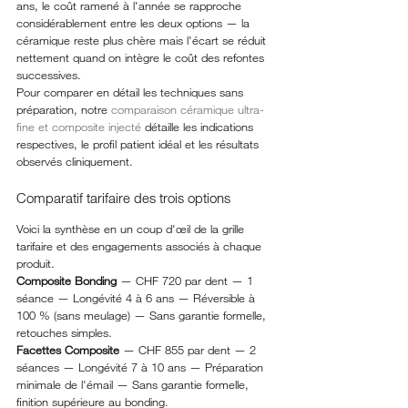
ans, le coût ramené à l'année se rapproche 
considérablement entre les deux options — la 
céramique reste plus chère mais l'écart se réduit 
nettement quand on intègre le coût des refontes 
successives.
Pour comparer en détail les techniques sans 
préparation, notre 
comparaison céramique ultra-
fine et composite injecté
 détaille les indications 
respectives, le profil patient idéal et les résultats 
observés cliniquement.
Comparatif tarifaire des trois options
Voici la synthèse en un coup d'œil de la grille 
tarifaire et des engagements associés à chaque 
produit.
Composite Bonding
 — CHF 720 par dent — 1 
séance — Longévité 4 à 6 ans — Réversible à 
100 % (sans meulage) — Sans garantie formelle, 
retouches simples.
Facettes Composite
 — CHF 855 par dent — 2 
séances — Longévité 7 à 10 ans — Préparation 
minimale de l'émail — Sans garantie formelle, 
finition supérieure au bonding.