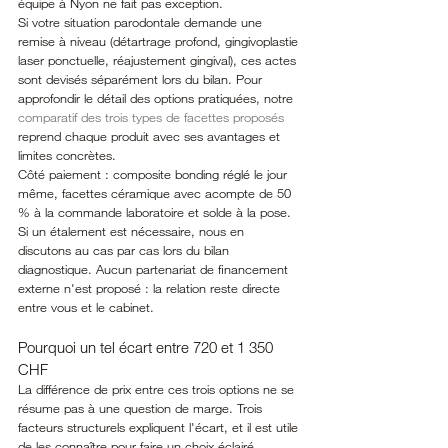
équipe à Nyon ne fait pas exception.
Si votre situation parodontale demande une 
remise à niveau (détartrage profond, gingivoplastie 
laser ponctuelle, réajustement gingival), ces actes 
sont devisés séparément lors du bilan. Pour 
approfondir le détail des options pratiquées, notre 
comparatif des trois types de facettes proposés
reprend chaque produit avec ses avantages et 
limites concrètes.
Côté paiement : composite bonding réglé le jour 
même, facettes céramique avec acompte de 50 
% à la commande laboratoire et solde à la pose. 
Si un étalement est nécessaire, nous en 
discutons au cas par cas lors du bilan 
diagnostique. Aucun partenariat de financement 
externe n'est proposé : la relation reste directe 
entre vous et le cabinet.
Pourquoi un tel écart entre 720 et 1 350 
CHF
La différence de prix entre ces trois options ne se 
résume pas à une question de marge. Trois 
facteurs structurels expliquent l'écart, et il est utile 
de les connaître pour faire un choix éclairé.