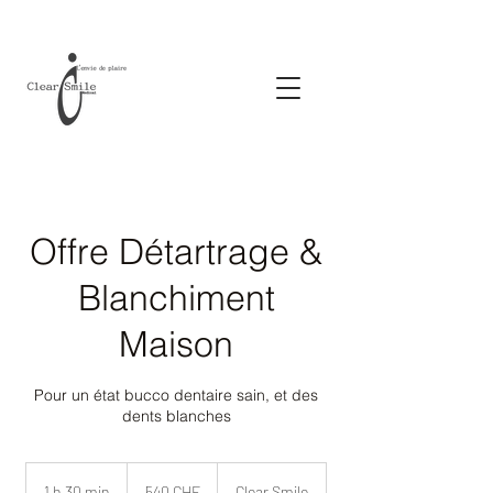
Offre Détartrage &
Blanchiment
Maison
Pour un état bucco dentaire sain, et des
dents blanches
540
francs
1 h 30 min
1
540 CHF
Clear Smile