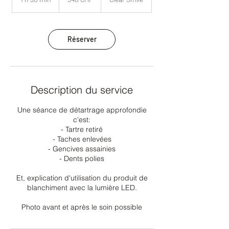
suisses
3
0
m
i
Réserver
n
Description du service
Une séance de détartrage approfondie
c'est:
- Tartre retiré
- Taches enlevées
- Gencives assainies
- Dents polies
Et, explication d'utilisation du produit de
blanchiment avec la lumière LED.
Photo avant et après le soin possible