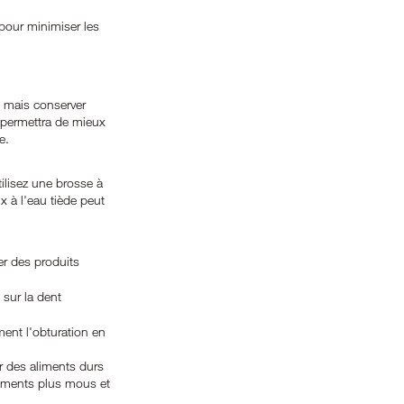
pour minimiser les 
 mais conserver 
i permettra de mieux 
e.
ilisez une brosse à 
 à l'eau tiède peut 
er des produits 
 sur la dent 
ment l'obturation en 
r des aliments durs 
liments plus mous et 