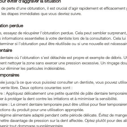
ur éviter d'aggraver la situation
e perte d'une obturation, il est crucial d'agir rapidement et efficacement 
i les étapes immédiates que vous devriez suivre.
ation perdue
, essayez de récupérer l'obturation perdue. Cela peut sembler surprenant,
s informations essentielles à votre dentiste lors de la consultation. Cela lu
éterminer si l'obturation peut être réutilisée ou si une nouvelle est nécessair
entaire
dentaire où l'obturation s'est détachée est propre et exempte de débris. Ut
ent nettoyer la zone sans exercer une pression excessive. Un rinçage doux
ur éliminer les particules indésirables.
temporaires
ée jusqu'à ce que vous puissiez consulter un dentiste, vous pouvez utilis
vente libre. Deux options courantes sont :
e : Appliquez délicatement une petite quantité de pâte dentaire temporaire
 à protéger la dent contre les irritations et à minimiser la sensibilité.
ire : Le ciment dentaire temporaire peut être utilisé pour fixer temporaire
uctions du produit pour une utilisation appropriée.
régime alimentaire adapté pendant cette période délicate. Évitez de mange
mettre davantage de pression sur la dent affectée. Optez plutôt pour des a
révenir tout dommage supplémentaire.