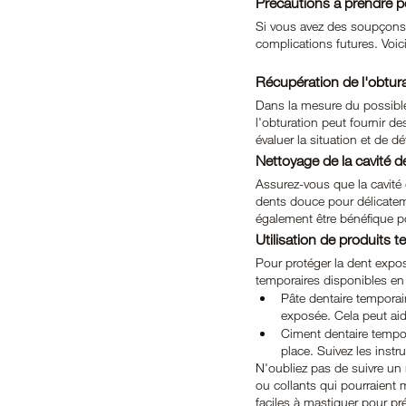
Précautions à prendre po
Si vous avez des soupçons d
complications futures. Voic
Récupération de l'obtur
Dans la mesure du possible
l'obturation peut fournir de
évaluer la situation et de d
Nettoyage de la cavité d
Assurez-vous que la cavité 
dents douce pour délicatem
également être bénéfique po
Utilisation de produits 
Pour protéger la dent expos
temporaires disponibles en 
Pâte dentaire temporair
exposée. Cela peut aider
Ciment dentaire tempora
place. Suivez les instr
N'oubliez pas de suivre un 
ou collants qui pourraient 
faciles à mastiquer pour p