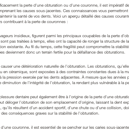
efficacement la perte d'une obturation ou d'une couronne, il est impératif d
mprenant les causes sous-jacentes. Ces connaissances vous permettront 
ntenir la santé de vos dents. Voici un aperçu détaillé des causes courante
rs contribuant à la perte de couronnes :
avageurs insidieux, figurent parmi les principaux coupables de la perte d'o
sont pas traitées à temps, elles ont la capacité de ronger la structure de la
ion existante. Au fil du temps, cette fragilité peut compromettre la stabilité 
es deviennent donc un terrain fertile pour la défaillance des obturations.
causer une détérioration naturelle de l'obturation. Les obturations, qu'elle
en céramique, sont exposées à des contraintes constantes dues à la mast
 à la pression exercée par les dents adjacentes. À mesure que les années p
 diminution de l'intégrité de l'obturation, la rendant plus vulnérable à la pe
essure dentaire peut également être à l'origine de la perte d'une obturat
peut déloger l'obturation de son emplacement d'origine, laissant la dent ex
qu'ils résultent d'un accident sportif, d'une chute ou d'une collision, doiv
r des conséquences graves sur la stabilité de l'obturation.
 d'une couronne, il est essentiel de se pencher sur les caries sous-jacente