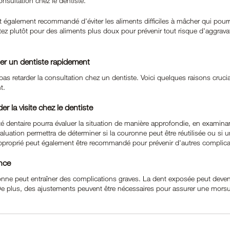
nsultation chez le dentiste.
est également recommandé d'éviter les aliments difficiles à mâcher qui po
ez plutôt pour des aliments plus doux pour prévenir tout risque d'aggrava
er un dentiste rapidement
e pas retarder la consultation chez un dentiste. Voici quelques raisons cruci
t.
r la visite chez le dentiste
é dentaire pourra évaluer la situation de manière approfondie, en examinan
aluation permettra de déterminer si la couronne peut être réutilisée ou si u
approprié peut également être recommandé pour prévenir d'autres complica
ence
onne peut entraîner des complications graves. La dent exposée peut deveni
 De plus, des ajustements peuvent être nécessaires pour assurer une mors