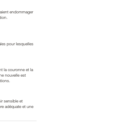
urraient endommager 
tion.
ales pour lesquelles 
t la couronne et la 
ne nouvelle est 
tions.
r sensible et 
ure adéquate et une 