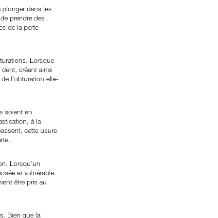
e plonger dans les 
de prendre des 
s de la perte 
bturations. Lorsque 
 dent, créant ainsi 
de l'obturation elle-
s soient en 
ication, à la 
assent, cette usure 
rte.
ion. Lorsqu'un 
posée et vulnérable. 
ent être pris au 
s. Bien que la 