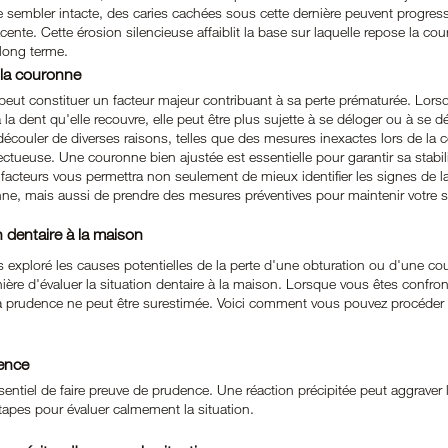
sembler intacte, des caries cachées sous cette dernière peuvent progress
acente. Cette érosion silencieuse affaiblit la base sur laquelle repose la c
 long terme.
 la couronne
eut constituer un facteur majeur contribuant à sa perte prématurée. Lors
la dent qu'elle recouvre, elle peut être plus sujette à se déloger ou à se dé
découler de diverses raisons, telles que des mesures inexactes lors de la 
ueuse. Une couronne bien ajustée est essentielle pour garantir sa stabili
acteurs vous permettra non seulement de mieux identifier les signes de la
ne, mais aussi de prendre des mesures préventives pour maintenir votre s
n dentaire à la maison
exploré les causes potentielles de la perte d'une obturation ou d'une cou
ière d'évaluer la situation dentaire à la maison. Lorsque vous êtes confront
 la prudence ne peut être surestimée. Voici comment vous pouvez procéder 
dence
sentiel de faire preuve de prudence. Une réaction précipitée peut aggraver la
tapes pour évaluer calmement la situation.