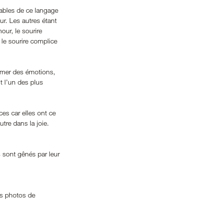
ables de ce langage 
eur. Les autres étant 
our, le sourire 
le sourire complice 
imer des émotions, 
 l’un des plus 
ces car elles ont ce 
tre dans la joie.
 sont gênés par leur 
es photos de 