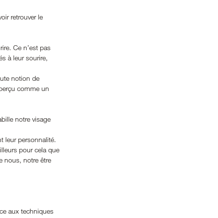
ir retrouver le 
rire. Ce n’est pas 
s à leur sourire, 
oute notion de 
e perçu comme un 
bille notre visage 
t leur personnalité. 
ailleurs pour cela que 
e nous, notre être 
râce aux techniques 