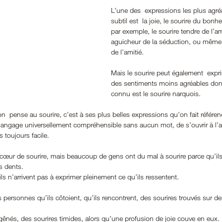
L’une des  expressions les plus agré
subtil est  la joie, le sourire du bonh
par exemple, le sourire tendre de l’am
aguicheur de la séduction, ou même 
de l’amitié.
Mais le sourire peut également  expr
des sentiments moins agréables dont
connu est le sourire narquois.
on  pense au sourire, c’est à ses plus belles expressions qu’on fait référen
langage universellement compréhensible sans aucun mot, de s’ouvrir à l’au
 toujours facile. 
 cœur de sourire, mais beaucoup de gens ont du mal à sourire parce qu’ils
s dents. 
ls n’arrivent pas à exprimer pleinement ce qu’ils ressentent. 
es personnes qu’ils côtoient, qu’ils rencontrent, des sourires trouvés sur d
gênés, des sourires timides, alors qu’une profusion de joie couve en eux.