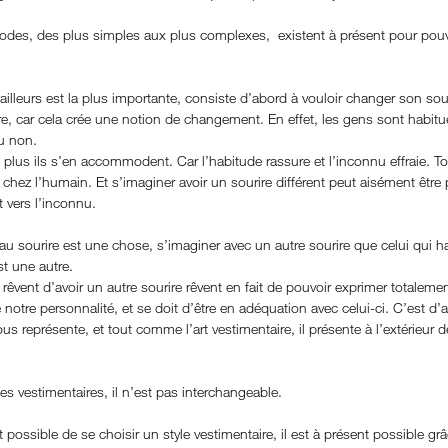
odes, des plus simples aux plus complexes,  existent à présent pour pouvo
ailleurs est la plus importante, consiste d’abord à vouloir changer son sou
re, car cela crée une notion de changement. En effet, les gens sont habitué
u non. 
t plus ils s’en accommodent. Car l’habitude rassure et l’inconnu effraie. T
chez l’humain. Et s’imaginer avoir un sourire différent peut aisément êtr
 vers l’inconnu.
eau sourire est une chose, s’imaginer avec un autre sourire que celui qui ha
t une autre. 
êvent d’avoir un autre sourire rêvent en fait de pouvoir exprimer totalemen
de notre personnalité, et se doit d’être en adéquation avec celui-ci. C’est d’
ous représente, et tout comme l’art vestimentaire, il présente à l’extérieur d
es vestimentaires, il n’est pas interchangeable. 
 possible de se choisir un style vestimentaire, il est à présent possible g