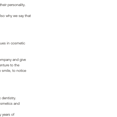
heir personality.
also why we say that 
ques in cosmetic 
ccompany and give 
nture to the 
 smile, to notice 
 dentistry.
osmetics and 
 years of 