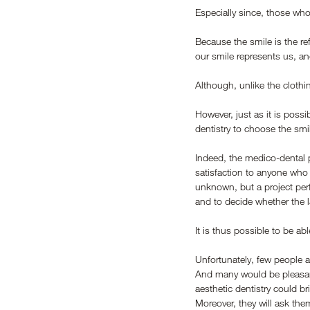
Especially since, those who
Because the smile is the re
our smile represents us, and
Although, unlike the clothin
However, just as it is poss
dentistry to choose the smi
Indeed, the medico-dental p
satisfaction to anyone who 
unknown, but a project perf
and to decide whether the l
It is thus possible to be ab
Unfortunately, few people ar
And many would be pleasant
aesthetic dentistry could br
Moreover, they will ask th