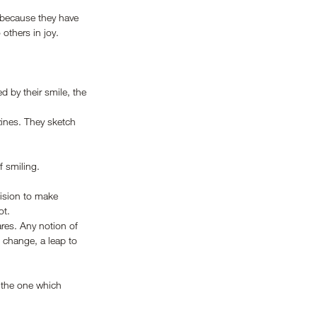
o because they have 
others in joy. 
 by their smile, the 
ines. They sketch 
f smiling.
cision to make 
ot. 
res. Any notion of 
 change, a leap to 
 the one which 