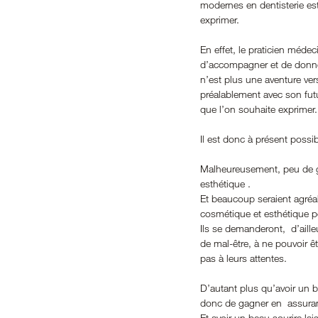
modernes en dentisterie est
exprimer. 
En effet, le praticien méde
d’accompagner et de donner 
n’est plus une aventure ver
préalablement avec son futu
que l’on souhaite exprimer.
Il est donc à présent poss
Malheureusement, peu de ge
esthétique .
Et beaucoup seraient agréab
cosmétique et esthétique pou
Ils se demanderont,  d’aill
de mal-être, à ne pouvoir ê
pas à leurs attentes. 
D’autant plus qu’avoir un 
donc de gagner en  assura
Et avoir un beau sourire l