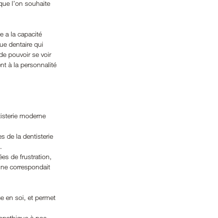
que l’on souhaite 
 a la capacité 
ue dentaire qui 
de pouvoir se voir 
t à la personnalité 
isterie moderne 
 de la dentisterie 
. 
es de frustration, 
 ne correspondait 
e en soi, et permet 
ympathique à nos 