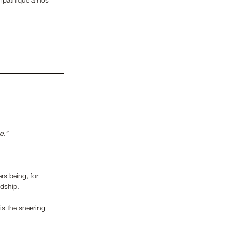
e.”
rs being, for 
ndship. 
s the sneering 