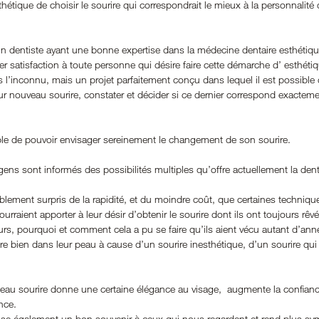
hétique de choisir le sourire qui correspondrait le mieux à la personnalité 
cin dentiste ayant une bonne expertise dans la médecine dentaire esthétique
satisfaction à toute personne qui désire faire cette démarche d’ esthétiq
s l’inconnu, mais un projet parfaitement conçu dans lequel il est possible 
r nouveau sourire, constater et décider si ce dernier correspond exactemen
ible de pouvoir envisager sereinement le changement de son sourire.
ns sont informés des possibilités multiples qu’offre actuellement la dent
lement surpris de la rapidité, et du moindre coût, que certaines techniques
rraient apporter à leur désir d’obtenir le sourire dont ils ont toujours rêvé
eurs, pourquoi et comment cela a pu se faire qu’ils aient vécu autant d’anné
tre bien dans leur peau à cause d’un sourire inesthétique, d’un sourire qui
beau sourire donne une certaine élégance au visage,  augmente la confianc
nce. 
aisse également un bon souvenir à ceux qui nous regardent et rend plus s